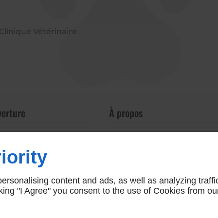
Clinique Vétérinaire
verture
À propos
Accueil
h30 - 18h
Nous contacter
 16h
iority
Politique de confidentialité
é
Plan du site
rsonalising content and ads, as well as analyzing traffi
icking "I Agree" you consent to the use of Cookies from ou