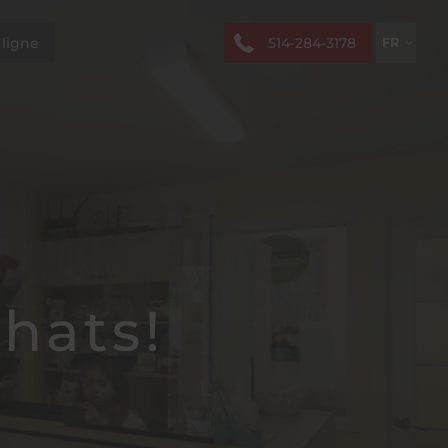
514-284-3178
 ligne
FR
EN
hats!