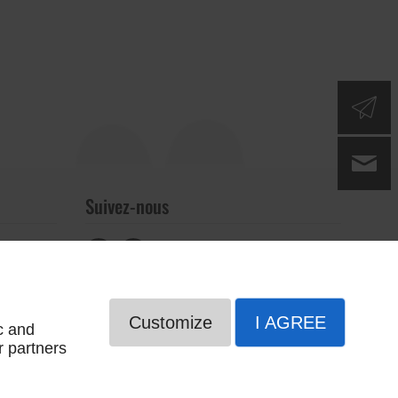
Suivez-nous
Customize
I AGREE
c and
r partners