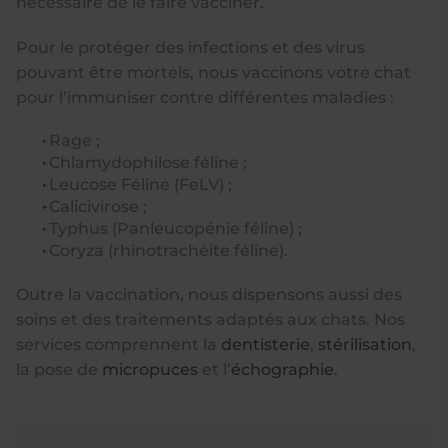
nécessaire de le faire vacciner.
Pour le protéger des infections et des virus
pouvant être mortels, nous vaccinons votre chat
pour l’immuniser contre différentes maladies :
Rage ;
Chlamydophilose féline ;
Leucose Féline (FeLV) ;
Calicivirose ;
Typhus (Panleucopénie féline) ;
Coryza (rhinotrachéite féline).
Outre la vaccination, nous dispensons aussi des
soins et des traitements adaptés aux chats. Nos
services comprennent la
dentisterie
,
stérilisation
,
la pose de
micropuces
et l’
échographie
.