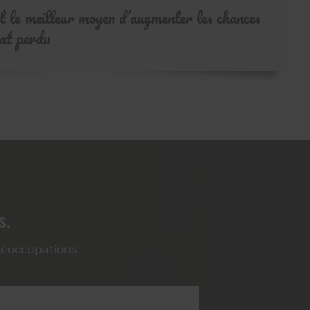
t le meilleur moyen d’augmenter les chances
hat perdu
s.
préoccupations.