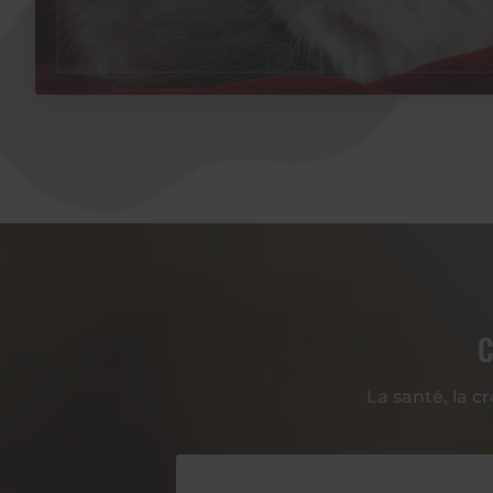
C
La santé, la c