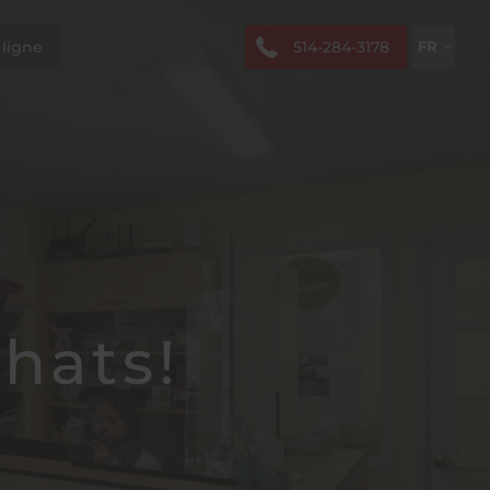
514-284-3178
 ligne
FR
EN
hats!